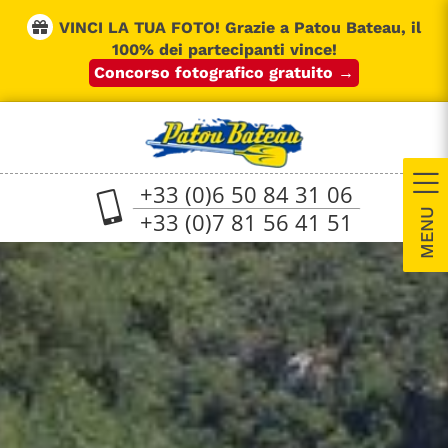
Skip
VINCI LA TUA FOTO!
Grazie a Patou Bateau, il
to
100% dei partecipanti vince!
content
Concorso fotografico gratuito →
+33 (0)6 50 84 31 06
+33 (0)7 81 56 41 51
T
S
B
A