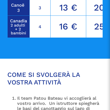
Canoë 
13 €
20 
3
3
Canadia
16 €
25 
2 adulti 
4
+ 2 
bambini
COME SI SVOLGERÀ LA
VOSTRA ATTIVITÀ
Il team Patou Bateau vi accoglierà al
vostro arrivo. Un istruttore spiegherà
le basi del canottaggio sul lago di