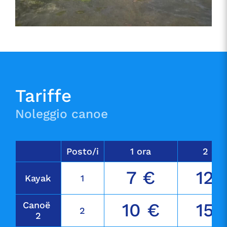
Tariffe
Noleggio canoe
Posto/i
1 ora
2 ore
7 €
12 
Kayak
1
Canoë 
10 €
15 
2
2