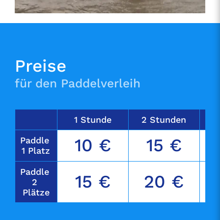
Preise
für den Paddelverleih
1 Stunde
2 Stunden
Paddle 
10 €
15 €
1 Platz
Paddle 
15 €
20 €
2 
Plätze