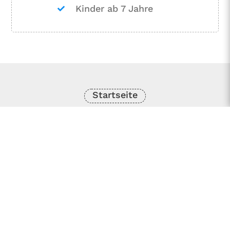
Kinder ab 7 Jahre
Startseite
Touren auf der Ardèche
Entdeckungsreisen
Bivouacs
Kontakt / Zugang
Online
Reservierung