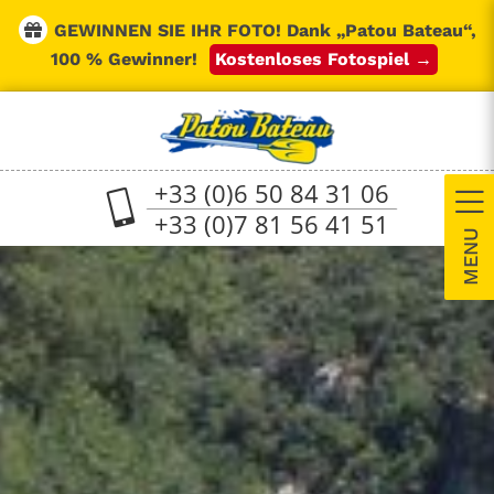
Skip
GEWINNEN SIE IHR FOTO!
Dank „Patou Bateau“,
to
content
100 % Gewinner!
Kostenloses Fotospiel →
+33 (0)6 50 84 31 06
+33 (0)7 81 56 41 51
T
S
B
A