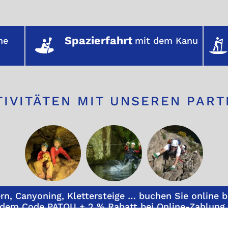
Spazierfahrt
he
mit dem Kanu
TIVITÄTEN MIT UNSEREN PAR
rn, Canyoning, Klettersteige … buchen Sie online 
dem Code PATOU + 2 % Rabatt bei Online-Zahlung m