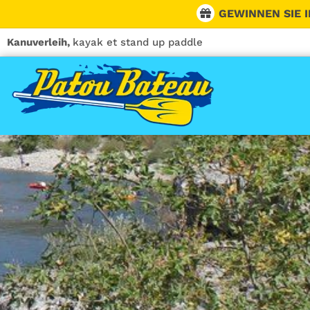
Skip
GEWINNEN SIE I
to
content
Kanuverleih,
kayak et stand up paddle