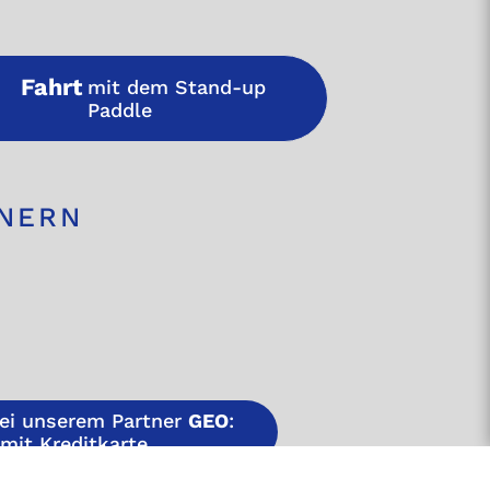
Fahrt
mit dem Stand-up
Paddle
TNERN
bei unserem Partner
GEO
:
it Kreditkarte.