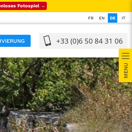
nloses Fotospiel →
FR
EN
DE
IT
+33 (0)6 50 84 31 06
RVIERUNG
T
S
B
A