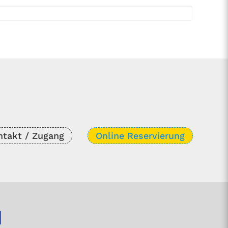
N
ntakt / Zugang
Online
Reservierung
N