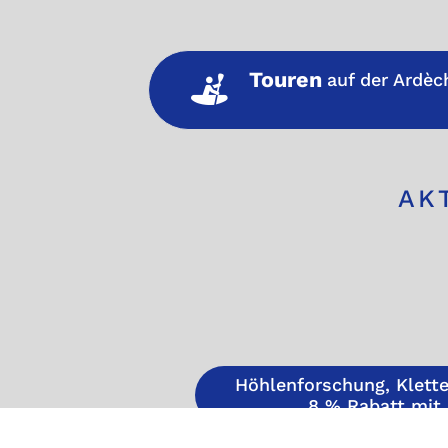
Touren
auf der Ardèc
AK
Höhlenforschung, Klette
8 % Rabatt mit 