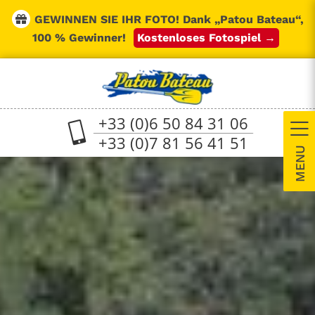
Skip
GEWINNEN SIE IHR FOTO!
Dank „Patou Bateau“,
to
content
100 % Gewinner!
Kostenloses Fotospiel →
+33 (0)6 50 84 31 06
+33 (0)7 81 56 41 51
T
S
B
A