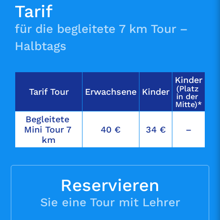
Tarif
für die begleitete 7 km Tour –
Halbtags
Kinder
(Platz 
Tarif Tour
Erwachsene
Kinder
in der 
Mitte)*
Begleitete 
Mini Tour 7 
40 €
34 €
–
km
Reservieren
Sie eine Tour mit Lehrer