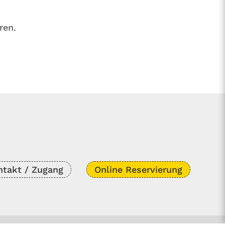
ren.
N
ntakt / Zugang
Online
Reservierung