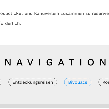
ivouacticket und Kanuverleih zusammen zu reservie
orderlich.
NAVIGATIO
Entdeckungsreisen
Bivouacs
Ko