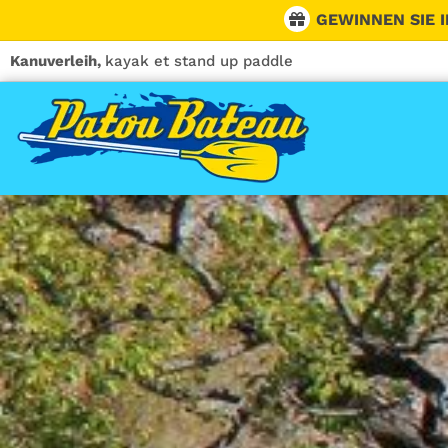
Skip
GEWINNEN SIE I
to
content
Kanuverleih,
kayak et stand up paddle