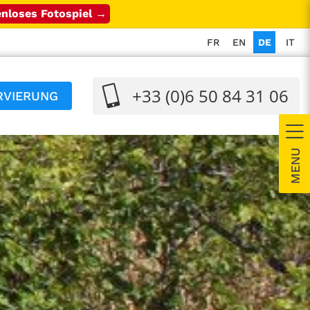
nloses Fotospiel →
FR
EN
DE
IT
+33 (0)6 50 84 31 06
RVIERUNG
T
S
B
A