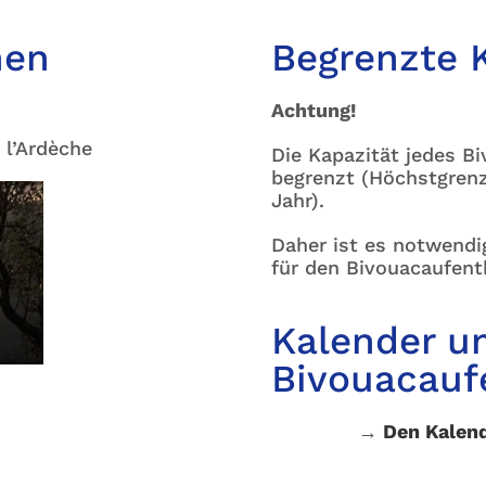
nen
Begrenzte 
Achtung!
 l’Ardèche
Die Kapazität jedes B
begrenzt (Höchstgrenz
Jahr).
Daher ist es notwendi
für den Bivouacaufen
Kalender un
Bivouacauf
→
Den Kalend